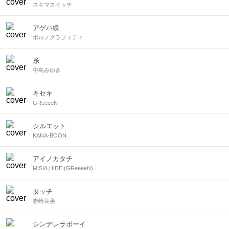
スキマスイッチ
アゲハ蝶
ポルノグラフィティ
糸
中島みゆき
キセキ
GReeeeN
シルエット
KANA-BOON
アイノカタチ
MISIA,HIDE (GReeeeN)
タッチ
岩崎良美
シンデレラボーイ