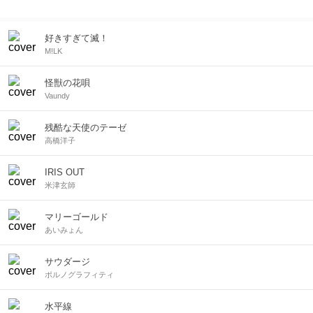
好きすぎて滅！
M!LK
怪獣の花唄
Vaundy
残酷な天使のテーゼ
高橋洋子
IRIS OUT
米津玄師
マリーゴールド
あいみょん
サウダージ
ポルノグラフィティ
水平線