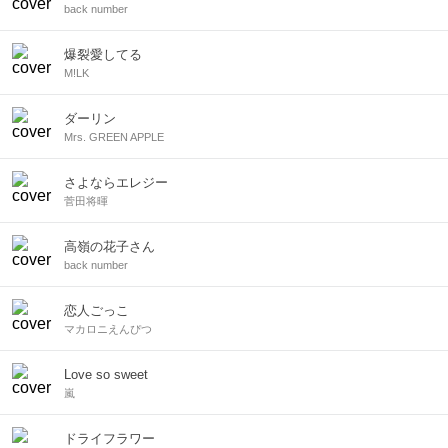
back number
爆裂愛してる
M!LK
ダーリン
Mrs. GREEN APPLE
さよならエレジー
菅田将暉
高嶺の花子さん
back number
恋人ごっこ
マカロニえんぴつ
Love so sweet
嵐
ドライフラワー