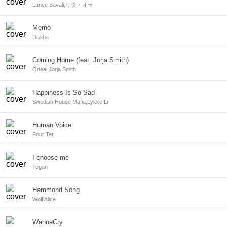
Lance Savali,リタ・オラ
Memo
Dasha
Coming Home (feat. Jorja Smith)
Odeal,Jorja Smith
Happiness Is So Sad
Swedish House Mafia,Lykke Li
Human Voice
Four Tet
I choose me
Tegan
Hammond Song
Wolf Alice
WannaCry