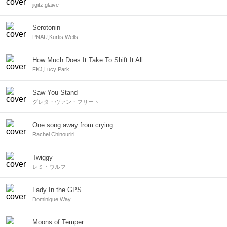
jigitz,glaive
Serotonin
PNAU,Kurtis Wells
How Much Does It Take To Shift It All
FKJ,Lucy Park
Saw You Stand
グレタ・ヴァン・フリート
One song away from crying
Rachel Chinouriri
Twiggy
レミ・ウルフ
Lady In the GPS
Dominique Way
Moons of Temper