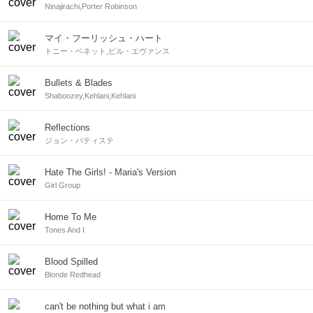
Ninajirachi,Porter Robinson
マイ・フーリッシュ・ハート
トニー・ベネット,ビル・エヴァンス
Bullets & Blades
Shaboozey,Kehlani,Kehlani
Reflections
ジョン・バティステ
Hate The Girls! - Maria's Version
Girl Group
Home To Me
Tones And I
Blood Spilled
Blonde Redhead
can't be nothing but what i am