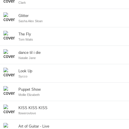
Clark
Glitter
Sasha Alex Sloan
The Fly
Tom Waits
dance til i die
Natalie Jane
Look Up
Sycco
Puppet Show
Mollie Elizabeth
KISS KISS KISS
flowerovlove
Art of Guitar - Live