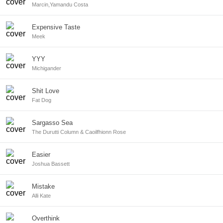
Marcin,Yamandu Costa
Expensive Taste
Meek
YYY
Michigander
Shit Love
Fat Dog
Sargasso Sea
The Durutti Column & Caoilfhionn Rose
Easier
Joshua Bassett
Mistake
Alli Kate
Overthink