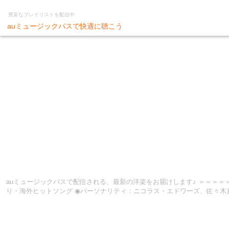
豊富なプレイリストを配信中
auミュージックパスで快適に聴こう
auミュージックパスで配信される、最新の洋楽をお届けします♪ ＝＝＝＝＝＝＝＝＝＝＝＝＝＝＝＝＝＝＝＝＝＝＝＝＝＝＝ 「ニューリリース 洋楽」プレイリスト連動ポッドキャスト配信中！ ◉番組名：英語を深掘
り・海外ヒットソング ◉パーソナリティ：ニコラス・エドワーズ、佐々木直人（リアクション ザ ブッタ） ニコラス・エドワーズと佐々木直人（リア
う」をテーマに、海外ヒットソングを中心に英語の歌詞や曲やタイトルについて深堀りしていく番組です。 ※ポッドキャストの配信は、アプリの検索タ
トをお聴きいただくには「auミュージックパス」へのアップデートが必要