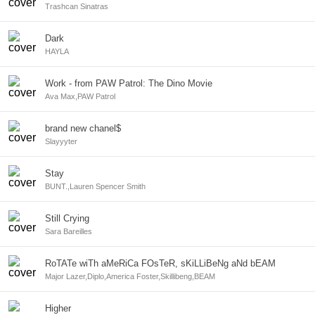
Trashcan Sinatras
Dark
HAYLA
Work - from PAW Patrol: The Dino Movie
Ava Max,PAW Patrol
brand new chanel$
Slayyyter
Stay
BUNT.,Lauren Spencer Smith
Still Crying
Sara Bareilles
RoTATe wiTh aMeRiCa FOsTeR, sKiLLiBeNg aNd bEAM
Major Lazer,Diplo,America Foster,Skillibeng,BEAM
Higher