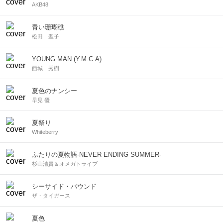
AKB48
青い珊瑚礁
松田 聖子
YOUNG MAN (Y.M.C.A)
西城 秀樹
夏色のナンシー
早見 優
夏祭り
Whiteberry
ふたりの夏物語-NEVER ENDING SUMMER-
杉山清貴＆オメガトライブ
シーサイド・バウンド
ザ・タイガース
夏色