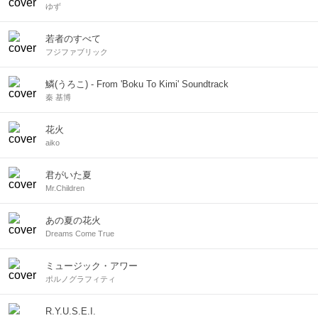
ゆず
若者のすべて
フジファブリック
鱗(うろこ) - From 'Boku To Kimi' Soundtrack
秦 基博
花火
aiko
君がいた夏
Mr.Children
あの夏の花火
Dreams Come True
ミュージック・アワー
ポルノグラフィティ
R.Y.U.S.E.I.