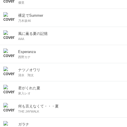
優里
裸足でSummer
乃木坂46
風に薫る夏の記憶
AAA
Esperanza
西野カナ
ナツノオワリ
清水 翔太
君がくれた夏
家入レオ
何も言えなくて・・・夏
THE JAYWALK
ガラナ