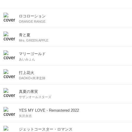
BBQ、夜の海、あるいは涼しい部屋でのリラックスタイムなど、
どんなシチュエーションにも寄り添う決定版プレイリスト。イン
トロが流れた瞬間にあの夏の記憶が蘇る、音で巡る最高のサマー
ロコローション
バケーションをお届けします。
ORANGE RANGE
青と夏
Mrs. GREEN APPLE
マリーゴールド
あいみょん
打上花火
DAOKO×米津玄師
真夏の果実
サザンオールスターズ
YES MY LOVE - Remastered 2022
矢沢永吉
ジェットコースター・ロマンス