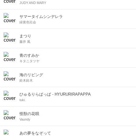
JUDY AND MARY
サマータイムシンデレラ
緑黄色社会
まつり
藤井 風
青のすみか
キタニタツヤ
海のリビング
鈴木鈴木
ひゅるりらぱっぱ - HYURURIRAPAPPA
tuki.
怪獣の花唄
Vaundy
あの夢をなぞって