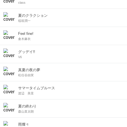
class
夏のクラクション
稲垣潤一
Feel fine!
倉木麻衣
グッデイ!!
V6
真夏の夜の夢
松任谷由実
サマータイムブルース
渡辺 美里
夏の終わり
森山直太朗
雨燦々