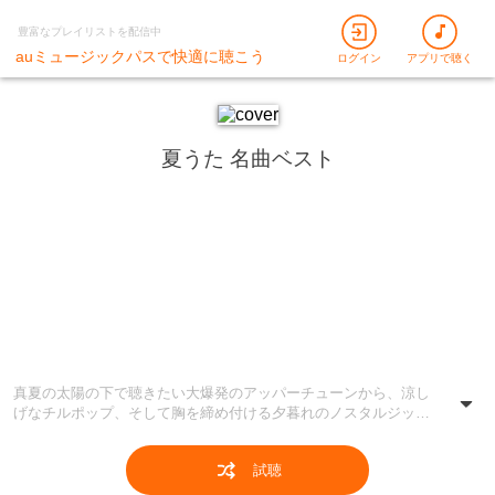
豊富なプレイリストを配信中
auミュージックパスで快適に聴こう
ログイン
アプリで聴く
夏うた 名曲ベスト
真夏の太陽の下で聴きたい大爆発のアッパーチューンから、涼し
げなチルポップ、そして胸を締め付ける夕暮れのノスタルジック
なバラードまで、あらゆる「夏」の景色を網羅！ サザンオールス
ターズやTUBEといった昭和・平成を彩る永遠のサマーアンセム
試聴
はもちろん、あいみょんやMrs. GREEN APPLE、そして最新曲ま
で、時代を超えて愛される夏の名曲だけを厳選。 ドライブ、