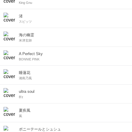
King Gnu
渚
スピッツ
海の幽霊
米津玄師
A Perfect Sky
BONNIE PINK
睡蓮花
湘南乃風
ultra soul
B'z
夏疾風
嵐
ポニーテールとシュシュ