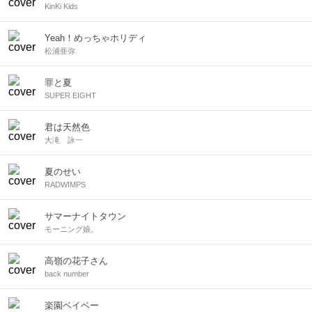
KinKi Kids
Yeah！めっちゃホリディ
松浦亜弥
罪と夏
SUPER EIGHT
君は天然色
大滝 詠一
夏のせい
RADWIMPS
サマーナイトタウン
モーニング娘。
高嶺の花子さん
back number
楽園ベイベー