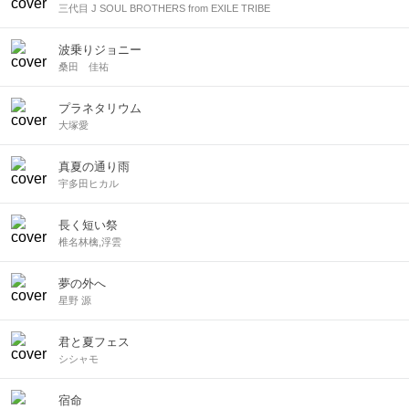
三代目 J SOUL BROTHERS from EXILE TRIBE
波乗りジョニー
桑田 佳祐
プラネタリウム
大塚愛
真夏の通り雨
宇多田ヒカル
長く短い祭
椎名林檎,浮雲
夢の外へ
星野 源
君と夏フェス
シシャモ
宿命