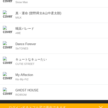
Snow Man
真・運命 (曽野舜太&山中柔太朗)
M!LK
喝采パレード
≠ME
Dance Forever
SixTONES
キュートなキューたい
CUTIE STREET
My Affection
Kis-My-Ft2
GHOST HOUSE
ROIROM
利用規約
|
プライバシーポリシー
ログインするとフル尺で再生できます。