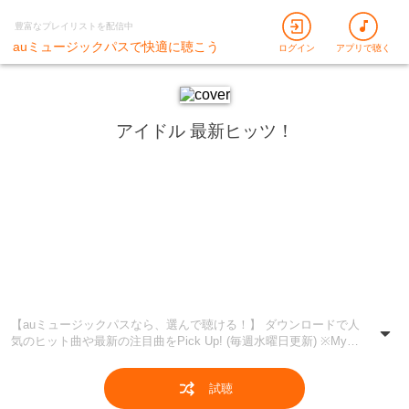
豊富なプレイリストを配信中
auミュージックパスで快適に聴こう
ログイン
アプリで聴く
アイドル 最新ヒッツ！
【auミュージックパスなら、選んで聴ける！】 ダウンロードで人
気のヒット曲や最新の注目曲をPick Up! (毎週水曜日更新) ※Myう
たプラスプラン会員 / ベーシックプラン会員のお客様はシャッフ
ル再生となります。
試聴