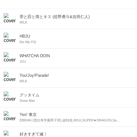
罪と罰と雨とキス (佐野勇斗&吉田仁人)
M!LK
HB2U
Kis-My-Ft2
WHATCHA DOIN
JO1
You!Joy!Parade!
M!LK
グッタイム
Snow Man
Yes! 東京
EBiDAN (恵比寿学園男子部),超特急,M!LK,SUPER★DRAGON,Sakurashimeji,ONE N' ONLY,原因は自分にある。,BUDDiiS,ICEx,Lienel
好きすぎて滅！