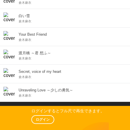
倉木麻衣
白い雪
倉木麻衣
Your Best Friend
倉木麻衣
渡月橋 ～君 想ふ～
倉木麻衣
Secret, voice of my heart
倉木麻衣
Unraveling Love ～少しの勇気～
倉木麻衣
ログインするとフル尺で再生できます。
ログイン