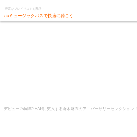
豊富なプレイリストを配信中
auミュージックパスで快適に聴こう
デビュー25周年YEARに突入する倉木麻衣のアニバーサリーセレクション