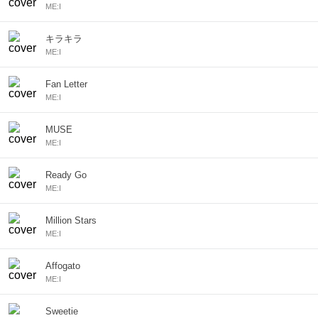
ME:I
キラキラ
ME:I
Fan Letter
ME:I
MUSE
ME:I
Ready Go
ME:I
Million Stars
ME:I
Affogato
ME:I
Sweetie