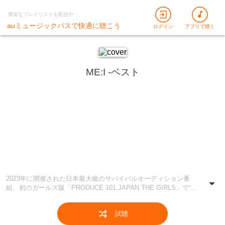
豊富なプレイリストを配信中
auミュージックパスで快適に聴こう
ログイン
アプリで聴く
ME:I -ベスト
2023年に開催された日本最大級のサバイバルオーディション番
組、初のガールズ版「PRODUCE 101 JAPAN THE GIRLS」で“国
民プロデューサー”によって選ばれたガールズグループ。 2024年
「Click」でデビューした2日後からファンコンサートを開催（2箇
試聴
所9公演）。その後も音楽番組やCM・大型音楽フェスなどに出演
し、その年の紅白歌合戦にも出場を果たすなど、若者を中心に人