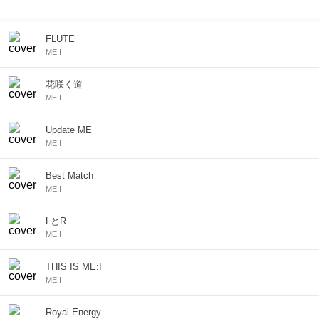
気を集めている。
FLUTE
ME:I
花咲く道
ME:I
Update ME
ME:I
Best Match
ME:I
LとR
ME:I
THIS IS ME:I
ME:I
Royal Energy