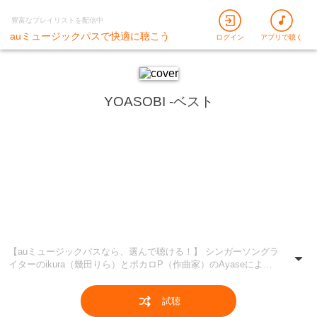
豊富なプレイリストを配信中
auミュージックパスで快適に聴こう
ログイン
アプリで聴く
YOASOBI -ベスト
【auミュージックパスなら、選んで聴ける！】 シンガーソングラ
イターのikura（幾田りら）とボカロP（作曲家）のAyaseによる
音楽ユニット・YOASOBIの名曲・人気曲だけを集めたベストプレ
イリスト♫小説をもとに制作されるYOASOBIの世界をお楽しみく
試聴
ださい！ 英語歌詞の楽曲を集めた「YOASOBI -英語ver.」プレイ
リストも公開中♪ ※Myうたプラスプラン会員 / ベーシックプラン