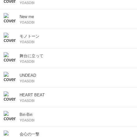
YOASOBI
New me
YOASOBI
モノトーン
YOASOBI
舞台に立って
YOASOBI
UNDEAD
YOASOBI
HEART BEAT
YOASOBI
Biri-Biri
YOASOBI
会心の一撃