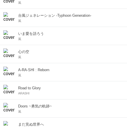
嵐
台風ジェネレーション -Typhoon Generation-
嵐
いま愛を語ろう
嵐
心の空
嵐
A-RA-SHI : Reborn
嵐
Road to Glory
ARASHI
Doors ~勇気の軌跡~
嵐
まだ見ぬ世界へ