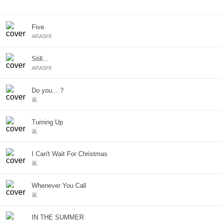
年に世界で一番売れたアルバムとしての記録を樹立。 これまでの
コンサートでは1400万人以上を動員し、デビュー20周年のコンサ
ートツアーでは日本史上最大規模となるツアー動員数を記録。
Five
2026年3月4日に、およそ5年半ぶりとなる新曲「Five」をリリー
ARASHI
ス予定。 3月から5月にかけて「ARASHI LIVE TOUR 2026 『We
are ARASHI』」の開催を控えている。 ARASHI (Masaki Aiba,
Still...
Jun Matsumoto, Kazunari Ninomiya, Satoshi Ohno, and Sho
ARASHI
Sakurai) is a Japanese five-member artist group. Formed in
Hawaii on September 15, 1999, they debuted with the single
"A·RA·SHI" on November 3rd of the same year. They have
Do you... ?
achieved a total of 54 No. 1 singles in Japan and have accrued
嵐
sales totaling over 17 million LIVE Blu-ray & DVDs and 44 million
records. Their 20th-anniversary best album "5x20 All the BEST!!
Turning Up
1999-2019" set the 2019 world record for best-selling album, and
嵐
their concerts have drawn over 14 million attendees to-date; with
their 20th-anniversary concert tour setting the record for the
largest tour attendance in Japanese entertainment history. Their
I Can't Wait For Christmas
new song "Five" will release March 4, 2026 as their first new track
嵐
in approximately five and a half years. They will also hold their
final "ARASHI LIVE TOUR 2026 'We are ARASHI'" from March to
Whenever You Call
May. ※Myうたプラスプラン会員 / ベーシックプラン会員のお客様
はシャッフル再生となります。
嵐
IN THE SUMMER