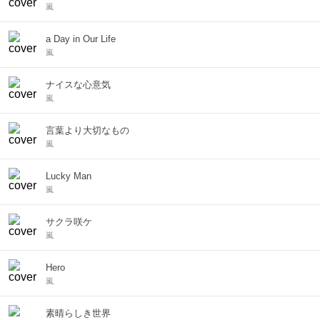
嵐
a Day in Our Life
嵐
ナイスな心意気
嵐
言葉より大切なもの
嵐
Lucky Man
嵐
サクラ咲ケ
嵐
Hero
嵐
素晴らしき世界