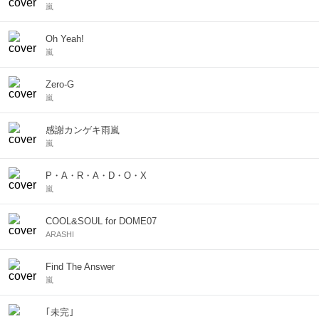
嵐
Oh Yeah!
嵐
Zero-G
嵐
感謝カンゲキ雨嵐
嵐
P・A・R・A・D・O・X
嵐
COOL&SOUL for DOME07
ARASHI
Find The Answer
嵐
｢未完｣