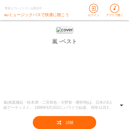
豊富なプレイリストを配信中
auミュージックパスで快適に聴こう
ログイン
アプリで聴く
嵐 -ベスト
嵐(相葉雅紀・松本潤・二宮和也・大野智・櫻井翔)は、日本の5人
組アーティスト。 1999年9月15日にハワイで結成、 同年11月3日
にシングル「A・RA・SHI」でデビュー。 日本で通算54枚のNo.1
シングルを獲得。 1700万枚以上のLIVE Blu-ray&DVDセールスや
試聴
4400万枚以上のレコードセールスを記録し、 デビュー20周年を記
念したベストアルバム「5x20 All the BEST!! 1999-2019」は2019