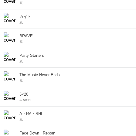
嵐
カイト
嵐
BRAVE
嵐
Party Starters
嵐
The Music Never Ends
嵐
5×20
ARASHI
A・RA・SHI
嵐
Face Down : Reborn