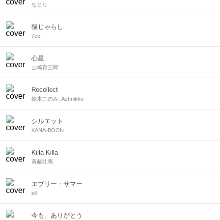
なとり
猫じゃらし
7co
心星
山崎育三郎
Recollect
鈴木このみ, Ashnikko
シルエット
KANA-BOON
Killa Killa
斉藤壮馬
エブリー・サマー
eill
今も、ありがとう