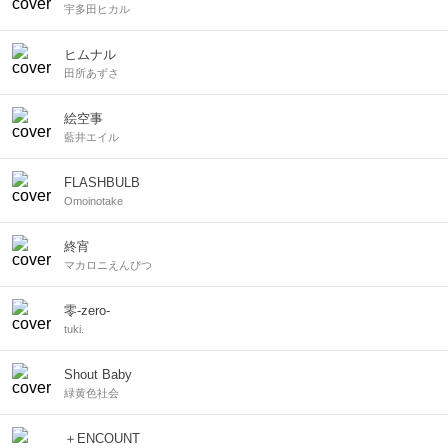
宇多田ヒカル
ヒムナル
田所あずさ
絵空事
藍井エイル
FLASHBULB
Omoinotake
終宵
マカロニえんぴつ
零-zero-
tuki.
Shout Baby
緑黄色社会
＋ENCOUNT