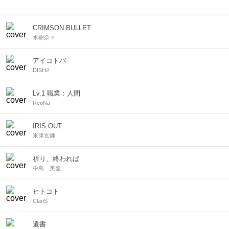
CRIMSON BULLET
水樹奈々
アイコトバ
DISH//
Lv.1 職業：人間
ReoNa
IRIS OUT
米津玄師
祈り、終われば
中島 美嘉
ヒトコト
ClariS
遺書