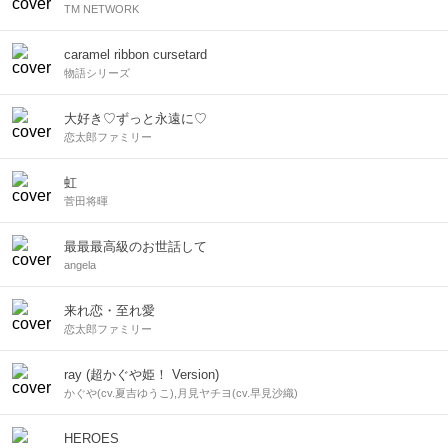
TM NETWORK
caramel ribbon cursetard
物語シリーズ
大好き♡ずっと永遠に♡
恋太郎ファミリー
虹
菅田将暉
最最最高級のお世話して
angela
来れ恋・至れ愛
恋太郎ファミリー
ray (超かぐや姫！ Version)
かぐや(cv.夏吉ゆうこ),月見ヤチヨ(cv.早見沙織)
HEROES