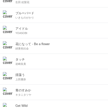
生田 絵梨花
ブルーバード
いきものがかり
アイドル
YOASOBI
花になって - Be a flower
緑黄色社会
タッチ
岩崎良美
揺蕩う
上田麗奈
青のすみか
キタニタツヤ
Get Wild