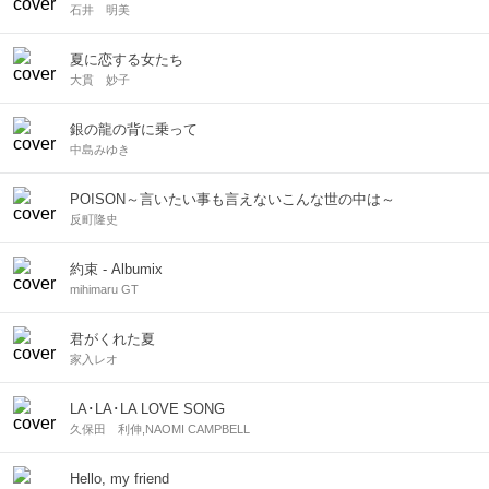
石井 明美
夏に恋する女たち
大貫 妙子
銀の龍の背に乗って
中島みゆき
POISON～言いたい事も言えないこんな世の中は～
反町隆史
約束 - Albumix
mihimaru GT
君がくれた夏
家入レオ
LA･LA･LA LOVE SONG
久保田 利伸,NAOMI CAMPBELL
Hello, my friend