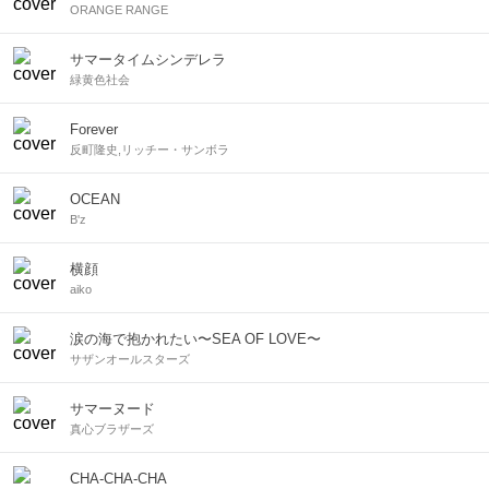
ORANGE RANGE
サマータイムシンデレラ
緑黄色社会
Forever
反町隆史,リッチー・サンボラ
OCEAN
B'z
横顔
aiko
涙の海で抱かれたい〜SEA OF LOVE〜
サザンオールスターズ
サマーヌード
真心ブラザーズ
CHA-CHA-CHA