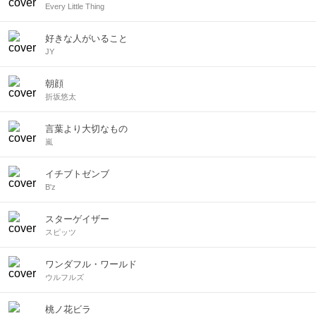
Every Little Thing
好きな人がいること
JY
朝顔
折坂悠太
言葉より大切なもの
嵐
イチブトゼンブ
B'z
スターゲイザー
スピッツ
ワンダフル・ワールド
ウルフルズ
桃ノ花ビラ