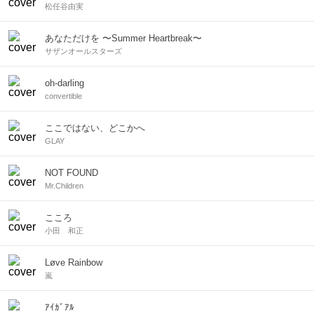
松任谷由実
あなただけを 〜Summer Heartbreak〜
サザンオールスターズ
oh-darling
convertible
ここではない、どこかへ
GLAY
NOT FOUND
Mr.Children
こころ
小田 和正
Løve Rainbow
嵐
ｱｲｶﾞｱﾙ