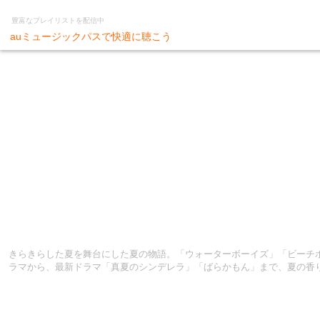
豊富なプレイリストを配信中
auミュージックパスで快適に聴こう
きらきらした夏を舞台にした夏の物語。「ウォーターボーイズ」「ビーチ
ラマから、最新ドラマ「真夏のシンデレラ」「ばらかもん」まで、夏の香