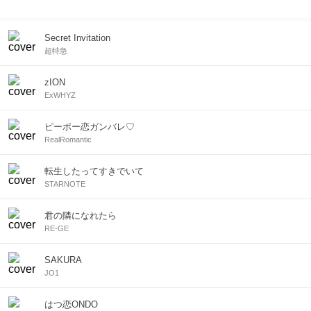
Secret Invitation
超特急
zION
ExWHYZ
ピーポー恋ガンバレ♡
RealRomantic
転生したってすきでいて
STARNOTE
君の隣になれたら
RE-GE
SAKURA
JO1
はつ恋ONDO