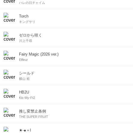
ハレの日チャイム
Torch
キングサリ
ゼロから咲く
川上千尋
Fairy Magic (2026 ver.)
Elfleur
シールド
横山 裕
HB2U
Kis-My-Ft2
推し変禁止条例
THE SUPER FRUIT
★‐●＝I