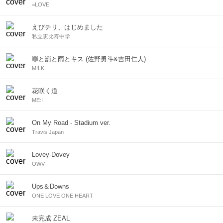
=LOVE
えびチリ、はじめました
私立恵比寿中学
罪と罰と雨とキス (佐野勇斗&吉田仁人)
M!LK
花咲く道
ME:I
On My Road - Stadium ver.
Travis Japan
Lovey-Dovey
OWV
Ups＆Downs
ONE LOVE ONE HEART
未完成 ZEAL