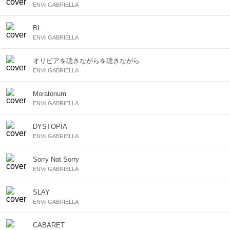
ENVii GABRIELLA
BL
ENVii GABRIELLA
オリビアを聴きながらを聴きながら
ENVii GABRIELLA
Moratorium
ENVii GABRIELLA
DYSTOPIA
ENVii GABRIELLA
Sorry Not Sorry
ENVii GABRIELLA
SLAY
ENVii GABRIELLA
CABARET