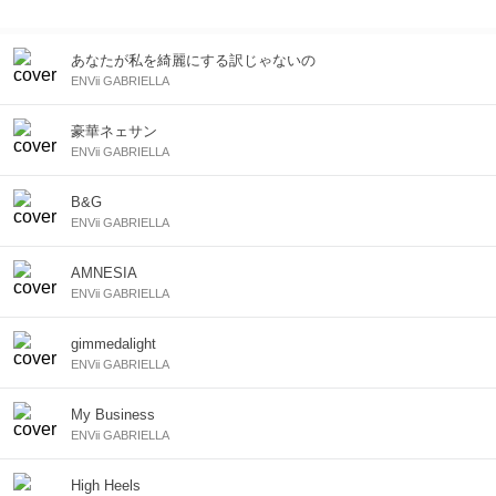
あなたが私を綺麗にする訳じゃないの
ENVii GABRIELLA
豪華ネェサン
ENVii GABRIELLA
B&G
ENVii GABRIELLA
AMNESIA
ENVii GABRIELLA
gimmedalight
ENVii GABRIELLA
My Business
ENVii GABRIELLA
High Heels