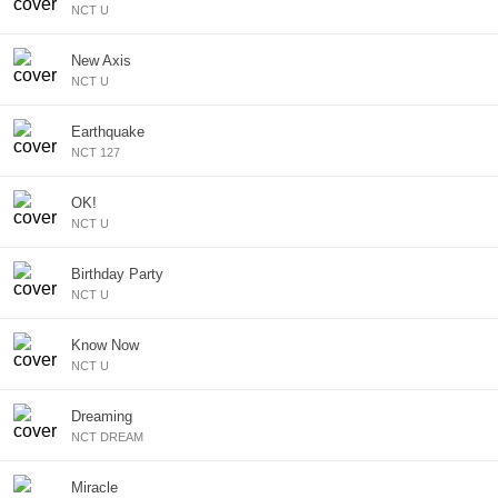
NCT U
New Axis
NCT U
Earthquake
NCT 127
OK!
NCT U
Birthday Party
NCT U
Know Now
NCT U
Dreaming
NCT DREAM
Miracle