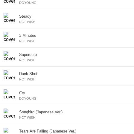
DOYOUNG
Steady
NCT WISH
3 Minutes
NCT WISH
Supercute
NCT WISH
Dunk Shot
NCT WISH
Cry
DOYOUNG
Songbird (Japanese Ver.)
NCT WISH
Tears Are Falling (Japanese Ver.)