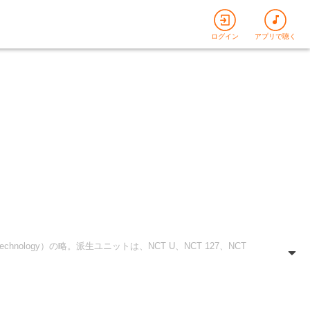
ログイン
アプリで聴く
nology）の略。派生ユニットは、NCT U、NCT 127、NCT