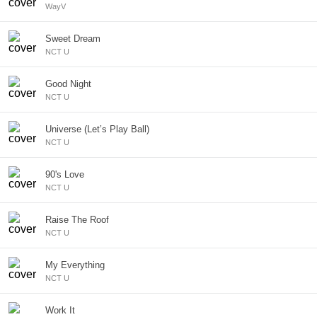
WayV
Sweet Dream
NCT U
Good Night
NCT U
Universe (Let’s Play Ball)
NCT U
90's Love
NCT U
Raise The Roof
NCT U
My Everything
NCT U
Work It