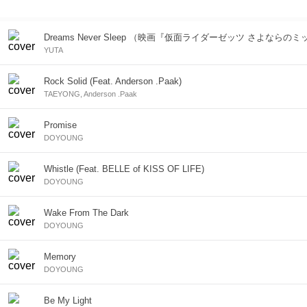
Dreams Never Sleep （映画『仮面ライダーゼッツ さよなら
YUTA
Rock Solid (Feat. Anderson .Paak)
TAEYONG, Anderson .Paak
Promise
DOYOUNG
Whistle (Feat. BELLE of KISS OF LIFE)
DOYOUNG
Wake From The Dark
DOYOUNG
Memory
DOYOUNG
Be My Light