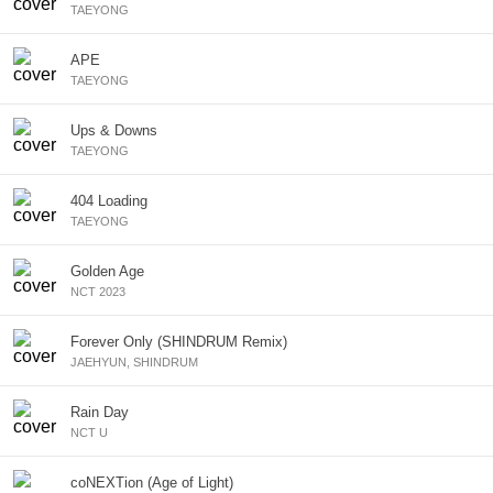
TAEYONG
APE
TAEYONG
Ups & Downs
TAEYONG
404 Loading
TAEYONG
Golden Age
NCT 2023
Forever Only (SHINDRUM Remix)
JAEHYUN, SHINDRUM
Rain Day
NCT U
coNEXTion (Age of Light)