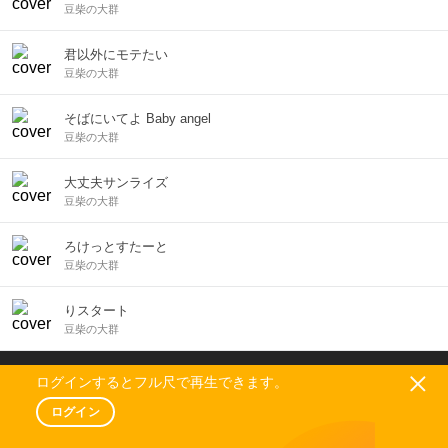
豆柴の大群
君以外にモテたい
豆柴の大群
そばにいてよ Baby angel
豆柴の大群
大丈夫サンライズ
豆柴の大群
ろけっとすたーと
豆柴の大群
りスタート
豆柴の大群
利用規約
|
プライバシーポリシー
ログインするとフル尺で再生できます。
外部送信情報のオプトアウトについて
ログイン
Cookie情報の利用、広告配信等について