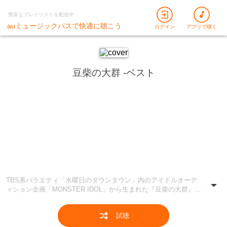
豊富なプレイリストを配信中
auミュージックパスで快適に聴こう
ログイン
アプリで聴く
豆柴の大群 -ベスト
TBS系バラエティ「水曜日のダウンタウン」内のアイドルオーデ
ィション企画「MONSTER IDOL」から生まれた『豆柴の大群』を
Pick up!! 2019年に誕生した豆柴の大群と、2022年に誕生した都内
某所がさらなるMONSETRIDOLになるため合併した、アイカ・
試聴
ザ・スパイ、ナオ・オブ・ナオ、レオナエンパイア、モモチ・ン
ゲール・ハナエモンスターの5人からなるアイドルグループ。 結